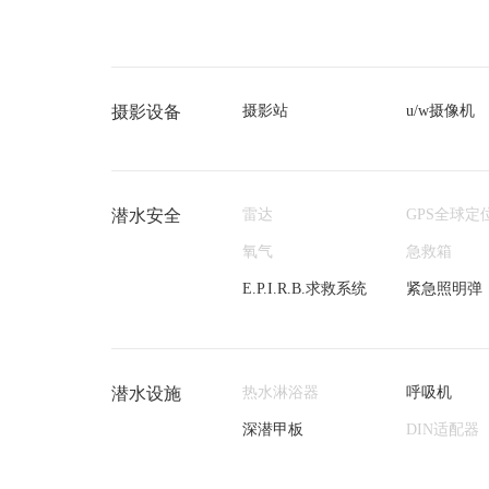
摄影设备
摄影站
u/w摄像机
潜水安全
雷达
GPS全球定
氧气
急救箱
E.P.I.R.B.求救系统
紧急照明弹
潜水设施
热水淋浴器
呼吸机
深潜甲板
DIN适配器