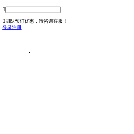


团队预订
优惠，请咨询客服！
登录
注册