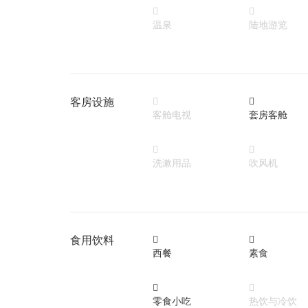


温泉
陆地游览
客房设施


客舱电视
套房客舱


洗漱用品
吹风机
食用饮料


西餐
素食


零食小吃
热饮与冷饮