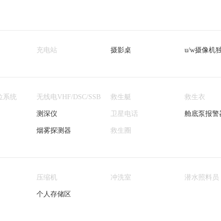
充电站
摄影桌
u/w摄像机
位系统
无线电VHF/DSC/SSB
救生艇
救生衣
测深仪
卫星电话
舱底泵报警
烟雾探测器
救生圈
压缩机
冲洗室
潜水照料员
个人存储区