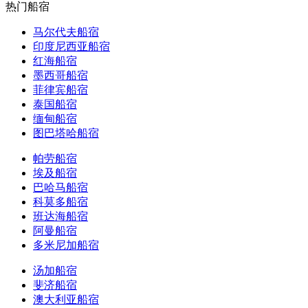
热门船宿
马尔代夫船宿
印度尼西亚船宿
红海船宿
墨西哥船宿
菲律宾船宿
泰国船宿
缅甸船宿
图巴塔哈船宿
帕劳船宿
埃及船宿
巴哈马船宿
科莫多船宿
班达海船宿
阿曼船宿
多米尼加船宿
汤加船宿
斐济船宿
澳大利亚船宿