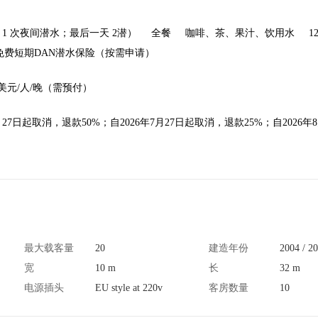
 1 次夜间潜水；最后一天 2潜）
全餐
咖啡、茶、果汁、饮用水
1
免费短期DAN潜水保险（按需申请）
2美元/人/晚（需预付）
27日起取消，退款50%；自2026年7月27日起取消，退款25%；自2026年
最大载客量
20
建造年份
2004 / 2
宽
10 m
长
32 m
电源插头
EU style at 220v
客房数量
10