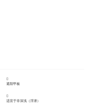

遮阳甲板

适宜于非深浅（浮潜）