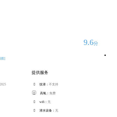
9.6
分
局图]
提供服务
 2025

技潜：
不支持

高氧：
免费

wifi：
无

潜水设备：
无