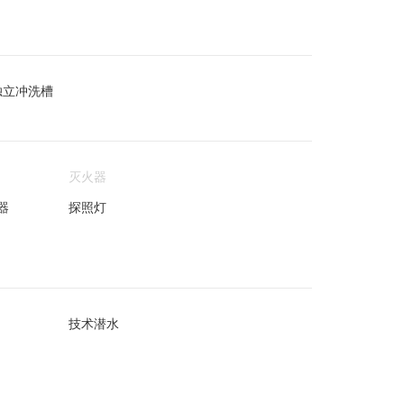
独立冲洗槽
灭火器
器
探照灯
技术潜水