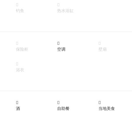


钓鱼
热水浴缸



保险柜
空调
壁扇

浴衣



酒
自助餐
当地美食