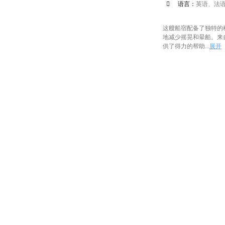

语言：
英语、法
这艘船宿配备了独特的
地减少摇晃和晕船。来自 
供了得力的帮助...
展开