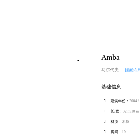
Amba
马尔代夫
[船舱布
基础信息

建筑年份：
2004 /
长/宽：
32 m/10 m


材质：
木质

房间：
10