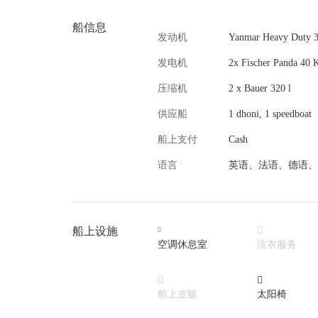
船信息
发动机
Yanmar Heavy Duty 
发电机
2x Fischer Panda 40
压缩机
2 x Bauer 320 l
供应船
1 dhoni, 1 speedboat
船上支付
Cash
语言
英语、法语、德语、
船上设施


空调休息室
洗衣服务


船上皮艇
太阳椅