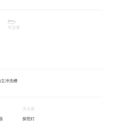

可点菜
独立冲洗槽
灭火器
器
探照灯