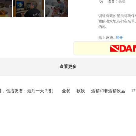

语言：
英语
训练有素的船员将确保
丽的潜水地点都在名单上，
的地。
船上设施...
展开
查看更多
5潜，包括夜潜；最后一天 2潜）
全餐
软饮
酒精和非酒精饮品
1