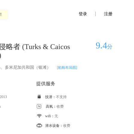
登录
注册
！
9.4
 (Turks & Caicos
分
)
岛、多米尼加共和国（银滩）
[船舱布局图]
提供服务
 2013

技潜：
不支持
m

高氧：
收费

wifi：
无

潜水设备：
收费