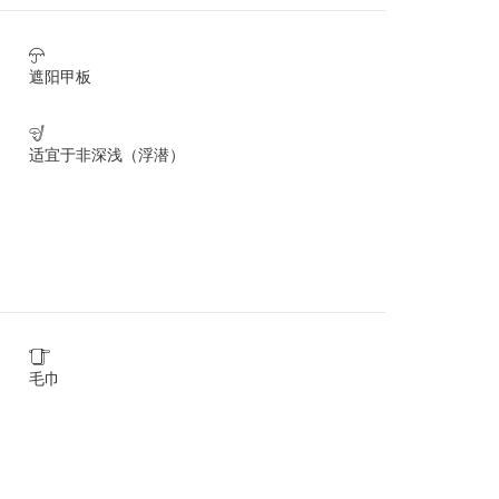

遮阳甲板

适宜于非深浅（浮潜）

毛巾