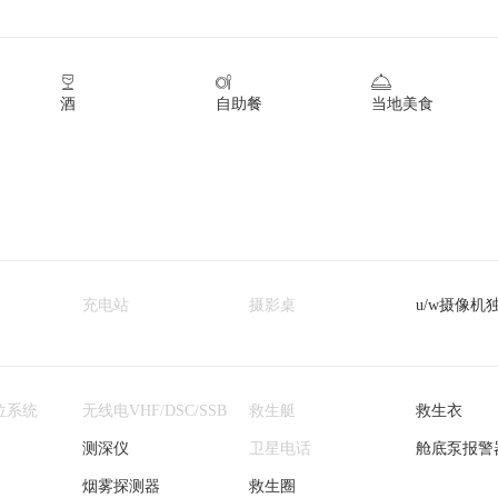



酒
自助餐
当地美食
充电站
摄影桌
u/w摄像机
位系统
无线电VHF/DSC/SSB
救生艇
救生衣
测深仪
卫星电话
舱底泵报警
烟雾探测器
救生圈