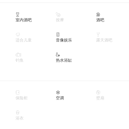



室内酒吧
按摩
酒吧



适合儿童
音像娱乐
露天酒吧


钓鱼
热水浴缸



保险柜
空调
壁扇

浴衣