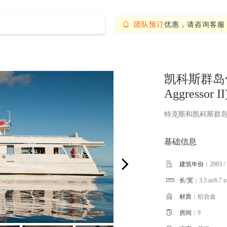
团队预订
优惠，请咨询客服

凯科斯群岛侵略者
Aggressor II
特克斯和凯科斯群
基础信息

建筑年份：
2003 /
长/宽：
3.5 m/6.7 


材质：
铝合金

房间：
9