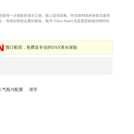
您获得一次精彩的潜水之旅。船上提供高氧。特克斯和凯科斯群岛最美
有很好的机会看到鲨鱼。银岸 (Silver Bank) 也是观赏鲸鱼的独特目
预订船宿，免费送专业的DAN潜水保险
2L气瓶与配重
潜导