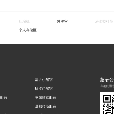
压缩机
冲洗室
潜水照料员
个人存储区
趣潜公
塞舌尔船宿
有趣的潜
所罗门船宿
船宿
英属维京船宿
洪都拉斯船宿