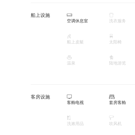
船上设施


空调休息室
洗衣服务


船上皮艇
太阳椅


温泉
陆地游览
客房设施


客舱电视
套房客舱


洗漱用品
吹风机