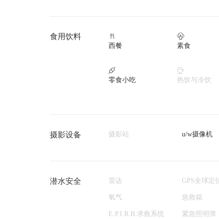
食用饮料


西餐
素食


零食小吃
热饮与冷饮
摄影设备
摄影站
u/w摄像机
潜水安全
雷达
GPS全球定
氧气
急救箱
E.P.I.R.B.求救系统
紧急照明弹