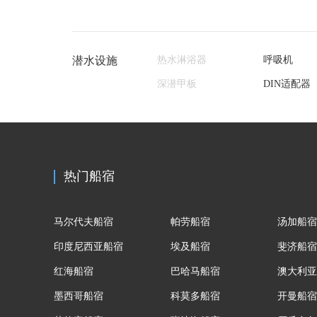
潜水设施
热水淋浴器
呼吸机
深潜甲板
DIN适配器
热门船宿
马尔代夫船宿
帕劳船宿
汤加船宿
印度尼西亚船宿
埃及船宿
斐济船宿
红海船宿
巴哈马船宿
澳大利亚
墨西哥船宿
科莫多船宿
开曼船宿