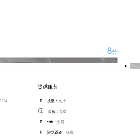
8
分
提供服务
 2024

技潜：
支持

高氧：
免费

wifi：
免费

潜水设备：
收费