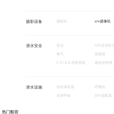
摄影设备
摄影站
u/w摄像机
潜水安全
雷达
GPS全球定
氧气
急救箱
E.P.I.R.B.求救系统
紧急照明弹
潜水设施
热水淋浴器
呼吸机
深潜甲板
DIN适配器
热门船宿