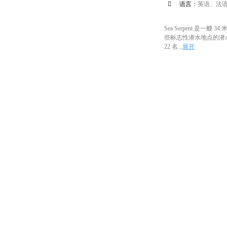

语言：
英语、法
Sea Serpent 
些标志性潜水地点的潜
22 名...
展开