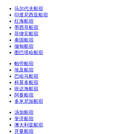
马尔代夫船宿
印度尼西亚船宿
红海船宿
墨西哥船宿
菲律宾船宿
泰国船宿
缅甸船宿
图巴塔哈船宿
帕劳船宿
埃及船宿
巴哈马船宿
科莫多船宿
班达海船宿
阿曼船宿
多米尼加船宿
汤加船宿
斐济船宿
澳大利亚船宿
开曼船宿