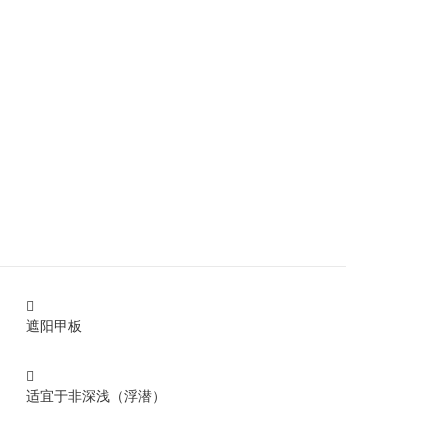

遮阳甲板

适宜于非深浅（浮潜）