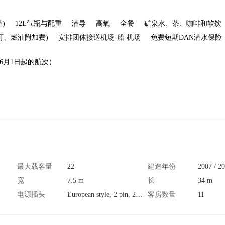
潜)
12L气瓶与配重
潜导
高氧
全餐
矿泉水、茶、咖啡和软饮
可、燃油附加费)
安排团体接送机场-船-机场
免费短期DAN潜水保险
年6月1日起的航次）
最大载客量
22
建造年份
2007 / 2
宽
7.5 m
长
34 m
电源插头
European style, 2 pin, 220V
客房数量
11