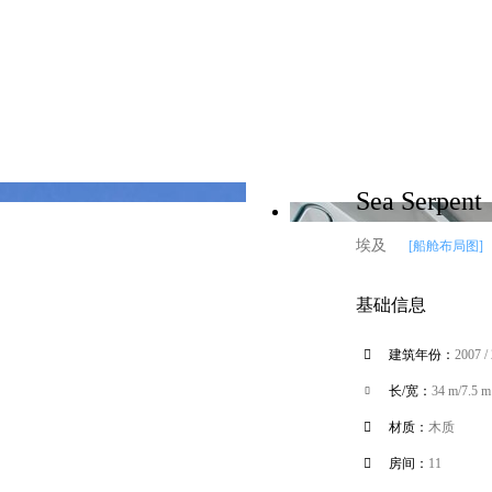
Sea Serpent
埃及
[船舱布局图]
基础信息

建筑年份：
2007 /
长/宽：
34 m/7.5 m


材质：
木质

房间：
11