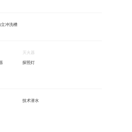
独立冲洗槽
灭火器
器
探照灯
技术潜水