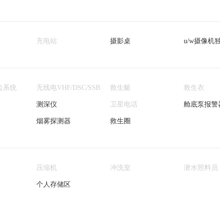
充电站
摄影桌
u/w摄像机
位系统
无线电VHF/DSC/SSB
救生艇
救生衣
测深仪
卫星电话
舱底泵报警
烟雾探测器
救生圈
压缩机
冲洗室
潜水照料员
个人存储区