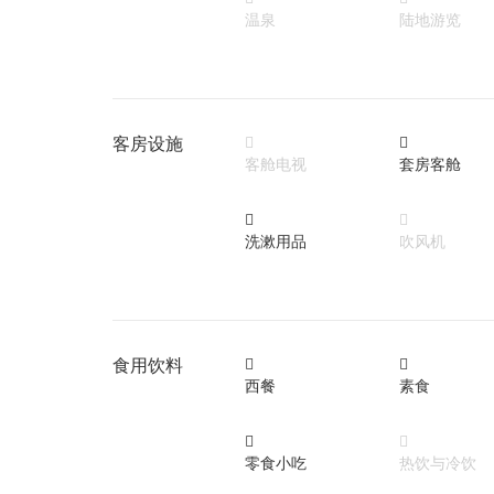
温泉
陆地游览
客房设施


客舱电视
套房客舱


洗漱用品
吹风机
食用饮料


西餐
素食


零食小吃
热饮与冷饮