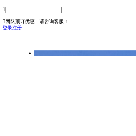


团队预订
优惠，请咨询客服！
登录
注册