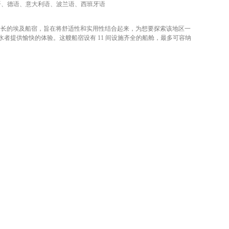
语、德语、意大利语、波兰语、西班牙语
是一艘 34 米长的埃及船宿，旨在将舒适性和实用性结合起来，为想要探索该地区一
水者提供愉快的体验。这艘船宿设有 11 间设施齐全的船舱，最多可容纳