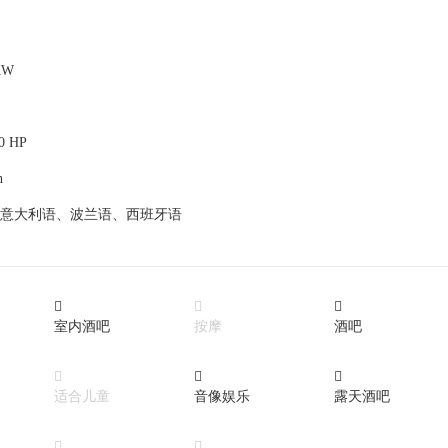
 KW
60 HP
h
意大利语、波兰语、西班牙语



室内酒吧
按摩
酒吧



适合儿童
音像娱乐
露天酒吧

