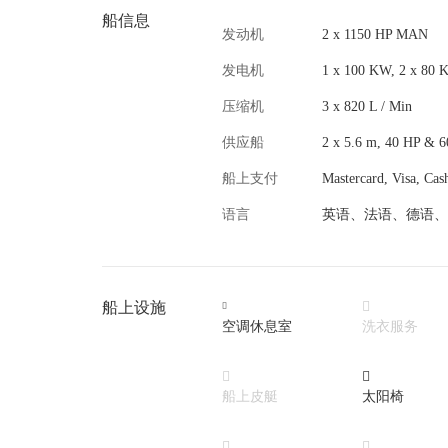
船信息
发动机
2 x 1150 HP MAN
发电机
1 x 100 KW, 2 x 80
压缩机
3 x 820 L / Min
供应船
2 x 5.6 m, 40 HP & 
船上支付
Mastercard, Visa, Cas
语言
英语、法语、德语、
船上设施


空调休息室
洗衣服务


船上皮艇
太阳椅

