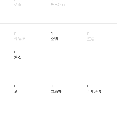
钓鱼
热水浴缸



保险柜
空调
壁扇

浴衣



酒
自助餐
当地美食