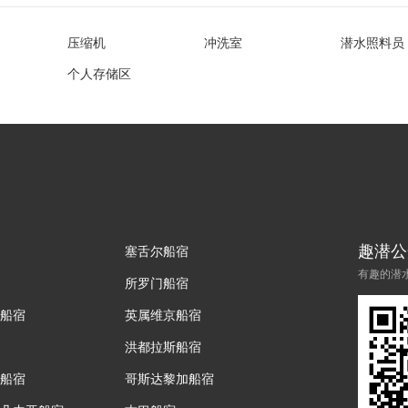
压缩机
冲洗室
潜水照料员
个人存储区
趣潜公
塞舌尔船宿
有趣的潜
所罗门船宿
船宿
英属维京船宿
洪都拉斯船宿
船宿
哥斯达黎加船宿