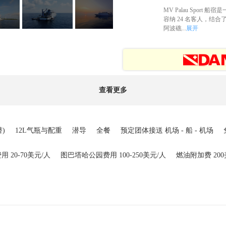
MV Palau Spor
容纳 24 名客人，
阿波礁...
展开
查看更多
潜)
12L气瓶与配重
潜导
全餐
预定团体接送 机场 - 船 - 机场
费用 20-70美元/人
图巴塔哈公园费用 100-250美元/人
燃油附加费 200