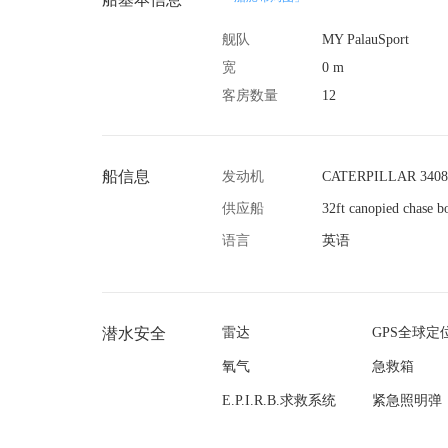
舰队
MY PalauSport
宽
0 m
客房数量
12
船信息
发动机
CATERPILLAR 3408T
供应船
32ft canopied chase b
语言
英语
潜水安全
雷达
GPS全球定
氧气
急救箱
E.P.I.R.B.求救系统
紧急照明弹