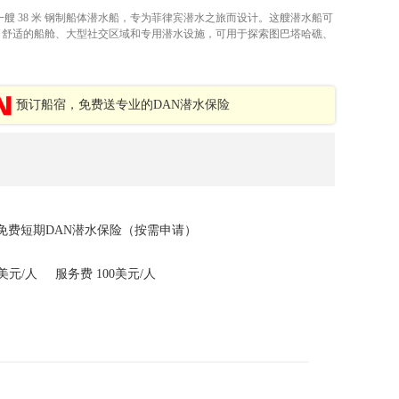
t 船宿是一艘 38 米 钢制船体潜水船，专为菲律宾潜水之旅而设计。这艘潜水船可
结合了舒适的船舱、大型社交区域和专用潜水设施，可用于探索图巴塔哈礁、
预订船宿，免费送专业的DAN潜水保险
免费短期DAN潜水保险（按需申请）
美元/人
服务费 100美元/人