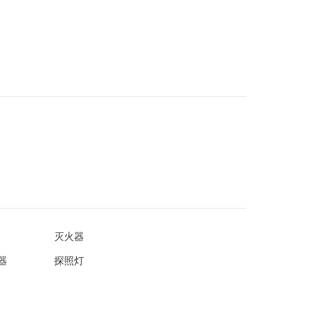
灭火器
器
探照灯