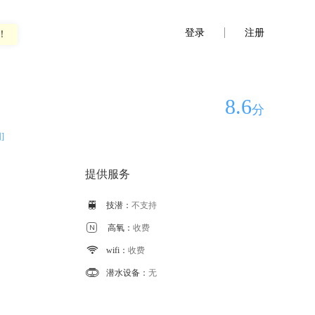
登录
注册
！
8.6
分
]
提供服务

技潜：
不支持

高氧：
收费

wifi：
收费

潜水设备：
无