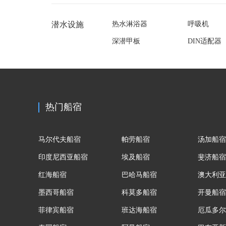
潜水设施
热水淋浴器
呼吸机
深潜甲板
DIN适配器
热门船宿
马尔代夫船宿
帕劳船宿
汤加船宿
印度尼西亚船宿
埃及船宿
斐济船宿
红海船宿
巴哈马船宿
澳大利亚
墨西哥船宿
科莫多船宿
开曼船宿
菲律宾船宿
班达海船宿
厄瓜多尔