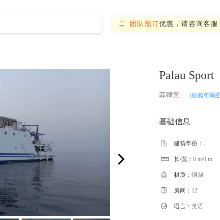
团队预订
优惠，请咨询客服

Palau Sport
菲律宾
[船舱布局图
基础信息

建筑年份：
-
长/宽：
0 m/0 m


材质：
钢制

房间：
12

语言：
英语