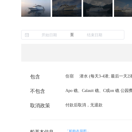
至
包含
住宿
潜水 (每天3-4潜; 最后一天2
不包含
Apo 礁、Calauit 礁、C或on 礁 公园
取消政策
付款后取消，无退款
「船舱布局图」
船基本信息