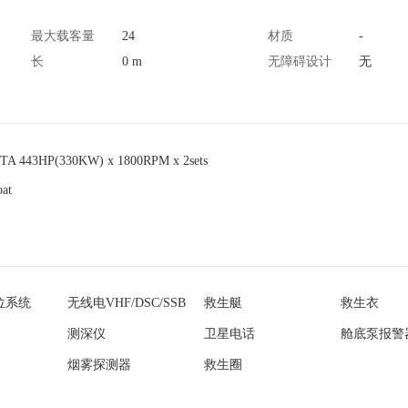
最大载客量
24
材质
-
长
0 m
无障碍设计
无
A 443HP(330KW) x 1800RPM x 2sets
oat
位系统
无线电VHF/DSC/SSB
救生艇
救生衣
测深仪
卫星电话
舱底泵报警
烟雾探测器
救生圈