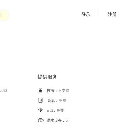
登录
注册
！
提供服务
 2023

技潜：
不支持

高氧：
免费

wifi：
免费

潜水设备：
无