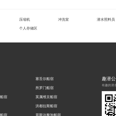
压缩机
冲洗室
潜水照料员
个人存储区
趣潜公
塞舌尔船宿
有趣的潜
所罗门船宿
船宿
英属维京船宿
洪都拉斯船宿
船宿
哥斯达黎加船宿