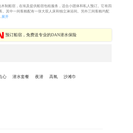
22 米长的木制船宿，在埃及提供船宿包租服务，适合小团体和私人预订。它有四
客。其中一间客舱配有一张大双人床和独立淋浴间。另外三间客舱均配
.
展开
预订船宿，免费送专业的DAN潜水保险
点心
潜水套餐
夜潜
高氧
沙滩巾