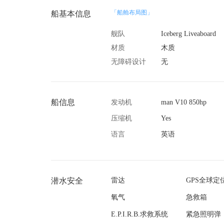
「船舱布局图」
船基本信息
舰队
Iceberg Liveaboard
材质
木质
无障碍设计
无
船信息
发动机
man V10 850hp
压缩机
Yes
语言
英语
潜水安全
雷达
GPS全球定
氧气
急救箱
E.P.I.R.B.求救系统
紧急照明弹