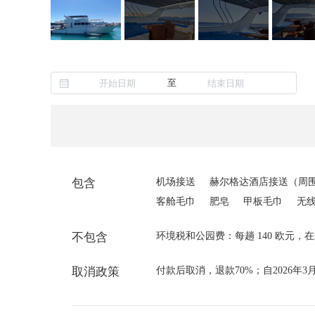
至
包含
机场接送
赫尔格达酒店接送（周围
客舱毛巾
肥皂
甲板毛巾
无
不包含
环境税和公园费：每趟 140 欧元，
取消政策
付款后取消，退款70%；自2026年3