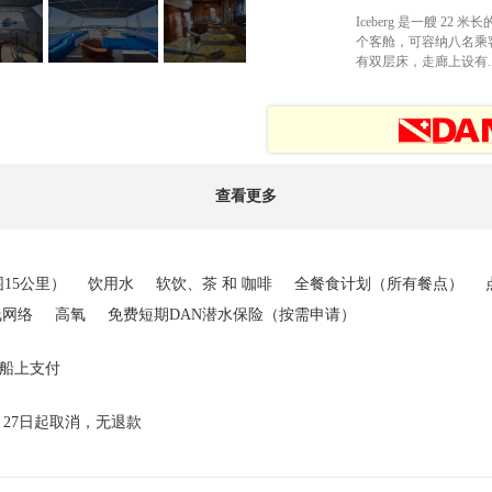
Iceberg 是一艘 
个客舱，可容纳八名乘
有双层床，走廊上设有..
查看更多
15公里）
饮用水
软饮、茶 和 咖啡
全餐食计划（所有餐点）
线网络
高氧
免费短期DAN潜水保险（按需申请）
在船上支付
月27日起取消，无退款