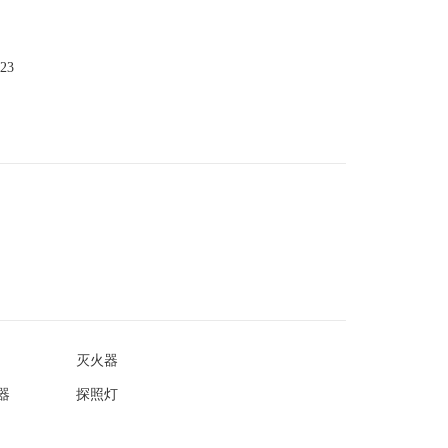
023
灭火器
器
探照灯