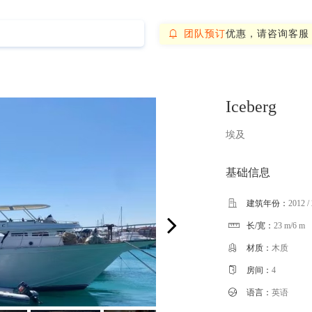
团队预订
优惠，请咨询客服

Iceberg
埃及
基础信息

建筑年份：
2012 /
长/宽：
23 m/6 m


材质：
木质

房间：
4

语言：
英语