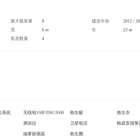
最大载客量
8
建造年份
2012 / 2
宽
6 m
长
23 m
客房数量
4
位系统
无线电VHF/DSC/SSB
救生艇
救生衣
测深仪
卫星电话
舱底泵报警
烟雾探测器
救生圈