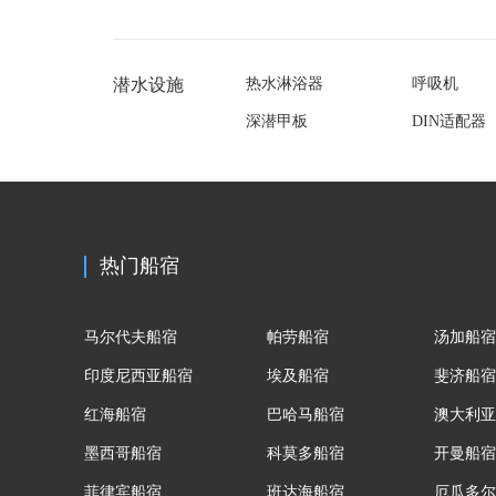
潜水设施
热水淋浴器
呼吸机
深潜甲板
DIN适配器
热门船宿
马尔代夫船宿
帕劳船宿
汤加船宿
印度尼西亚船宿
埃及船宿
斐济船宿
红海船宿
巴哈马船宿
澳大利亚
墨西哥船宿
科莫多船宿
开曼船宿
菲律宾船宿
班达海船宿
厄瓜多尔