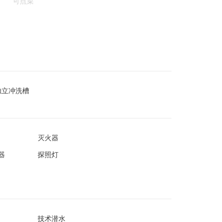
可点菜
独立冲洗槽
灭火器
器
探照灯
技术潜水