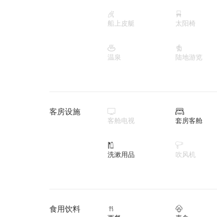


船上皮艇
太阳椅


温泉
陆地游览
客房设施


客舱电视
套房客舱


洗漱用品
吹风机
食用饮料

