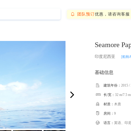
团队预订
优惠，请咨询客服

Seamore Pa
印度尼西亚
[船舱
基础信息

建筑年份：
2015 /
长/宽：
32 m/7.5 m


材质：
木质

房间：
9

语言：
英语、印