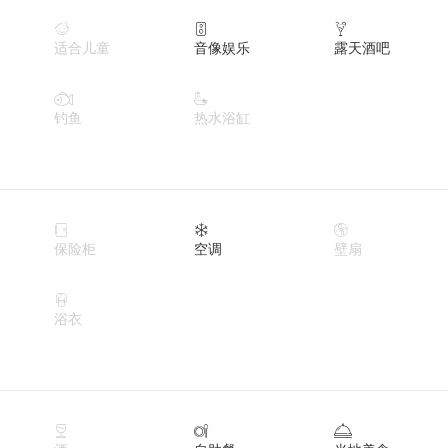



适合儿童
音像娱乐
露天酒吧


钓鱼
热水浴缸



保险柜
空调
壁扇

浴衣


