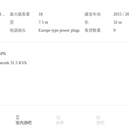
PT. Fishermen Scuba Indo
最大载客量
18
建造年份
2015 / 2
宽
7.5 m
长
32 m
电源插头
Europe type power plugs
客房数量
9
45PK
pectek 31.5 KVA



室内酒吧
按摩
酒吧