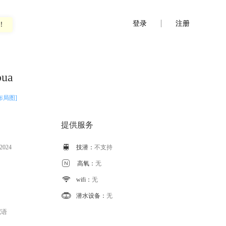
登录
注册
！
pua
布局图]
提供服务
 2024

技潜：
不支持

高氧：
无

wifi：
无

潜水设备：
无
尼语