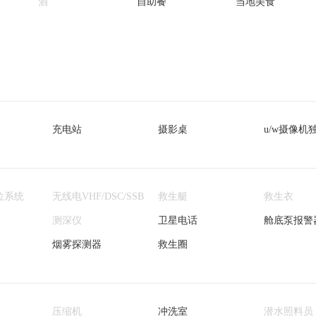
酒
自助餐
当地美食
充电站
摄影桌
u/w摄像机
位系统
无线电VHF/DSC/SSB
救生艇
救生衣
测深仪
卫星电话
舱底泵报警
烟雾探测器
救生圈
压缩机
冲洗室
潜水照料员