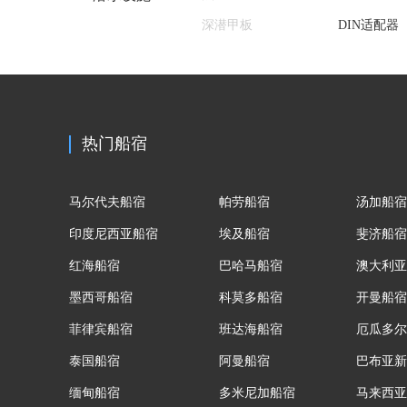
深潜甲板
DIN适配器
热门船宿
马尔代夫船宿
帕劳船宿
汤加船宿
印度尼西亚船宿
埃及船宿
斐济船宿
红海船宿
巴哈马船宿
澳大利亚
墨西哥船宿
科莫多船宿
开曼船宿
菲律宾船宿
班达海船宿
厄瓜多尔
泰国船宿
阿曼船宿
巴布亚新
缅甸船宿
多米尼加船宿
马来西亚