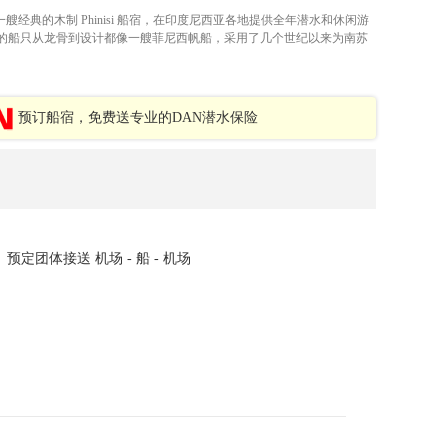
pua 是一艘经典的木制 Phinisi 船宿，在印度尼西亚各地提供全年潜水和休闲游
的船只从龙骨到设计都像一艘菲尼西帆船，采用了几个世纪以来为南苏
预订船宿，免费送专业的DAN潜水保险
预定团体接送 机场 - 船 - 机场