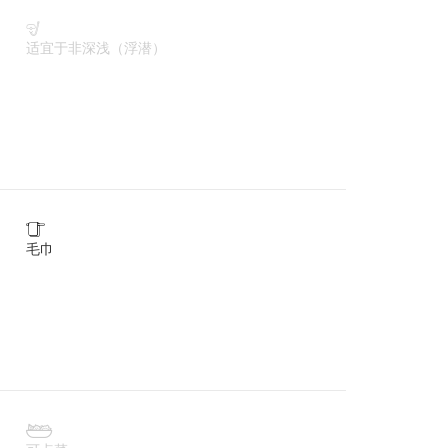

适宜于非深浅（浮潜）

毛巾
