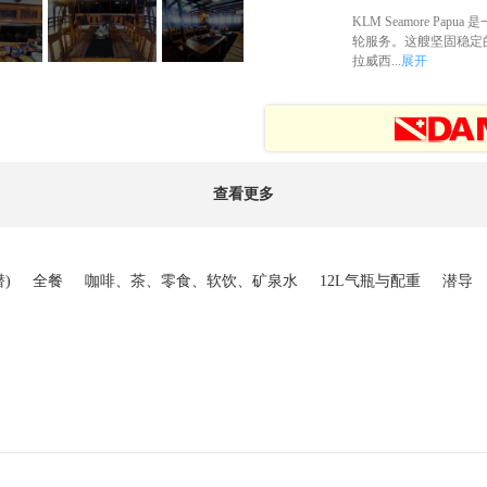
KLM Seamore Pa
轮服务。这艘坚固稳定
拉威西...
展开
查看更多
潜)
全餐
咖啡、茶、零食、软饮、矿泉水
12L气瓶与配重
潜导