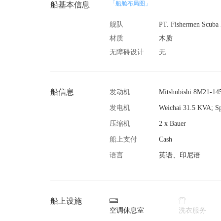
「船舱布局图」
船基本信息
舰队
材质
木质
无障碍设计
无
船信息
发动机
Mitshubishi 8M21-1
发电机
Weichai 31.5 KVA; S
压缩机
2 x Bauer
船上支付
Cash
语言
英语、印尼语
船上设施


空调休息室
洗衣服务