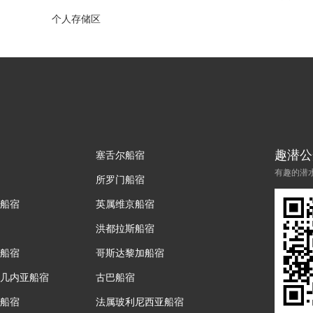
个人存储区
趣潜公
塞舌尔船宿
有趣的潜
所罗门船宿
船宿
英属维京船宿
洪都拉斯船宿
船宿
哥斯达黎加船宿
几内亚船宿
古巴船宿
船宿
法属玻利尼西亚船宿