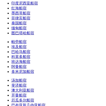
印度尼西亚船宿
红海船宿
墨西哥船宿
菲律宾船宿
泰国船宿
缅甸船宿
图巴塔哈船宿
帕劳船宿
埃及船宿
巴哈马船宿
科莫多船宿
班达海船宿
阿曼船宿
多米尼加船宿
汤加船宿
斐济船宿
澳大利亚船宿
开曼船宿
厄瓜多尔船宿
巴布亚新几内亚船宿