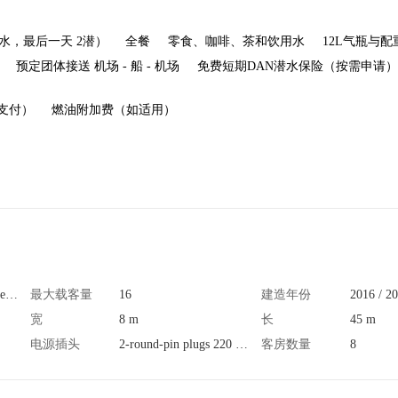
潜水，最后一天 2潜）
全餐
零食、咖啡、茶和饮用水
12L气瓶与配
预定团体接送 机场 - 船 - 机场
免费短期DAN潜水保险（按需申请）
上支付）
燃油附加费（如适用）
The Seven Seas Indonesia Liveaboard
最大载客量
16
建造年份
2016 / 2
宽
8 m
长
45 m
电源插头
2-round-pin plugs 220 volts
客房数量
8