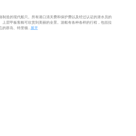
格制造的现代船只。所有港口清关费和保护费以及经过认证的潜水员的
。上层甲板客舱可欣赏到美丽的全景。游船有各种各样的行程，包括拉
的群岛、特里顿...
展开