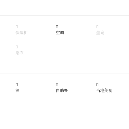



保险柜
空调
壁扇

浴衣



酒
自助餐
当地美食