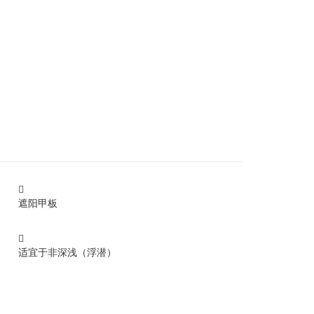

遮阳甲板

适宜于非深浅（浮潜）