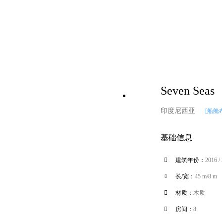
Seven Seas
印度尼西亚
[船舱
基础信息

建筑年份：
2016 /
长/宽：
45 m/8 m


材质：
木质

房间：
8