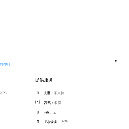
布局图]
提供服务
 2023

技潜：
不支持

高氧：
收费

wifi：
无

潜水设备：
收费