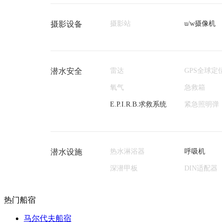
摄影设备
摄影站
u/w摄像机
潜水安全
雷达
GPS全球定
氧气
急救箱
E.P.I.R.B.求救系统
紧急照明弹
潜水设施
热水淋浴器
呼吸机
深潜甲板
DIN适配器
热门船宿
马尔代夫船宿