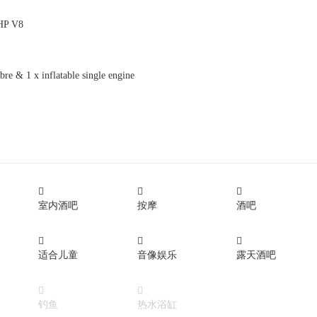
HP V8
bre & 1 x inflatable single engine



室内酒吧
按摩
酒吧



适合儿童
音像娱乐
露天酒吧


钓鱼
热水浴缸