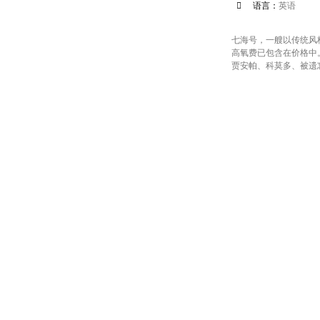

语言：
英语
七海号，一艘以传统风
高氧费已包含在价格中
贾安帕、科莫多、被遗忘