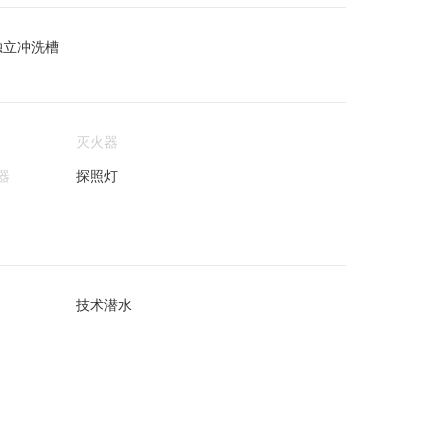
独立冲洗槽
灭火器
器
探照灯
技术潜水