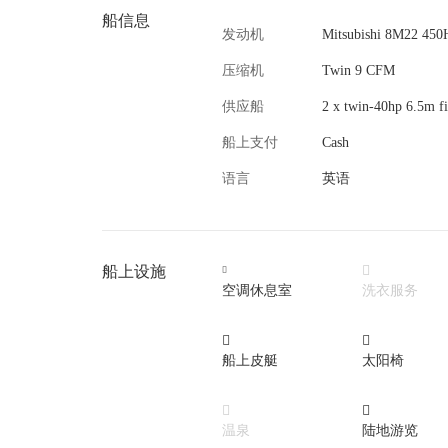
船信息
发动机
Mitsubishi 8M22 450
压缩机
Twin 9 CFM
供应船
2 x twin-40hp 6.5m fi
船上支付
Cash
语言
英语
船上设施


空调休息室
洗衣服务


船上皮艇
太阳椅


温泉
陆地游览