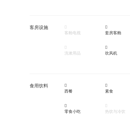
客房设施


客舱电视
套房客舱


洗漱用品
吹风机
食用饮料


西餐
素食


零食小吃
热饮与冷饮