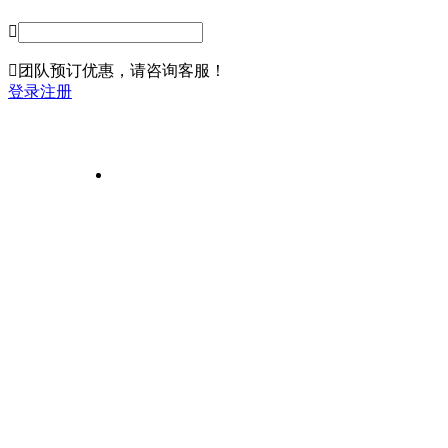


团队预订
优惠，请咨询客服！
登录
注册