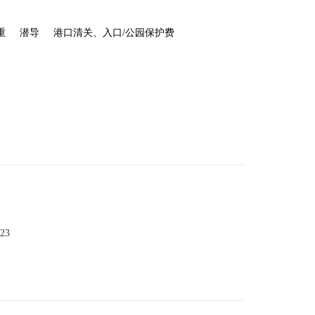
重
潜导
港口清关、入口/公园保护费
023