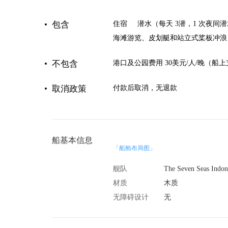
包含
住宿
潜水（每天 3潜，1 次夜间
海滩游览、皮划艇和站立式桨板冲浪
不包含
港口及公园费用 30美元/人/晚（船
取消政策
付款后取消，无退款
船基本信息
「船舱布局图」
舰队
材质
木质
无障碍设计
无