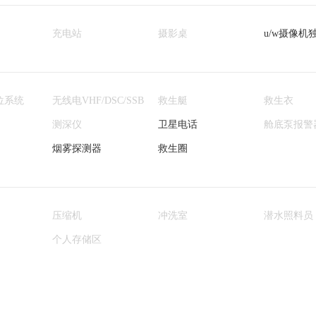
充电站
摄影桌
u/w摄像机
位系统
无线电VHF/DSC/SSB
救生艇
救生衣
测深仪
卫星电话
舱底泵报警
烟雾探测器
救生圈
压缩机
冲洗室
潜水照料员
个人存储区