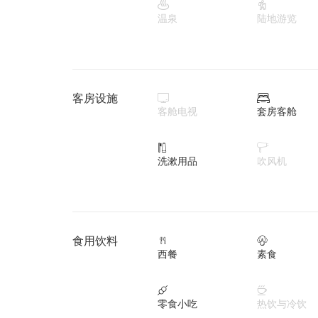


温泉
陆地游览
客房设施


客舱电视
套房客舱


洗漱用品
吹风机
食用饮料


西餐
素食


零食小吃
热饮与冷饮