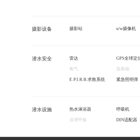
摄影设备
摄影站
u/w摄像机
潜水安全
雷达
GPS全球定
氧气
急救箱
E.P.I.R.B.求救系统
紧急照明弹
潜水设施
热水淋浴器
呼吸机
深潜甲板
DIN适配器