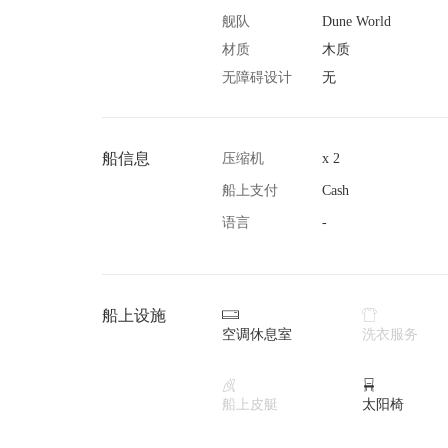
舰队
Dune World
材质
木质
无障碍设计
无
船信息
压缩机
x 2
船上支付
Cash
语言
-
船上设施


空调休息室
洗衣服务


船上皮艇
太阳椅