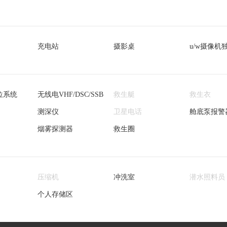
充电站
摄影桌
u/w摄像机
位系统
无线电VHF/DSC/SSB
救生艇
救生衣
测深仪
卫星电话
舱底泵报警
烟雾探测器
救生圈
压缩机
冲洗室
潜水照料员
个人存储区