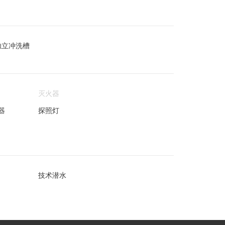
独立冲洗槽
灭火器
器
探照灯
技术潜水