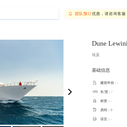
团队预订
优惠，请咨询客服

Dune Lewini
埃及
基础信息

建筑年份：
-
长/宽：
/


材质：
-

房间：
0

语言：
-