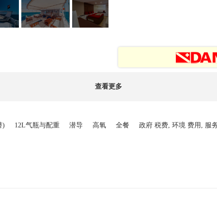
查看更多
潜)
12L气瓶与配重
潜导
高氧
全餐
政府 税费, 环境 费用, 服