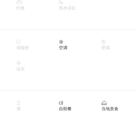


钓鱼
热水浴缸



保险柜
空调
壁扇

浴衣



酒
自助餐
当地美食