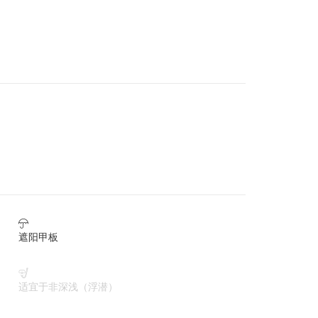

遮阳甲板

适宜于非深浅（浮潜）