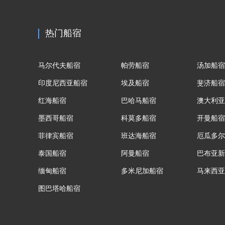
热门船宿
马尔代夫船宿
帕劳船宿
汤加船宿
印度尼西亚船宿
埃及船宿
斐济船宿
红海船宿
巴哈马船宿
澳大利亚
墨西哥船宿
科莫多船宿
开曼船宿
菲律宾船宿
班达海船宿
厄瓜多尔
泰国船宿
阿曼船宿
巴布亚新
缅甸船宿
多米尼加船宿
马来西亚
图巴塔哈船宿