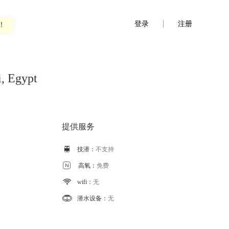
登录
注册
！
, Egypt
提供服务

技潜：
不支持

高氧：
免费

wifi：
无

潜水设备：
无