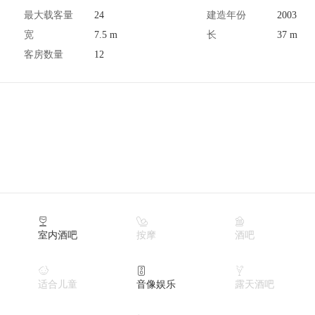
最大载客量
24
建造年份
2003
宽
7.5 m
长
37 m
客房数量
12



室内酒吧
按摩
酒吧



适合儿童
音像娱乐
露天酒吧