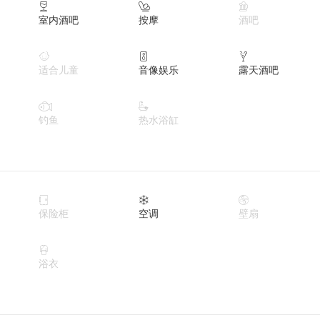



室内酒吧
按摩
酒吧



适合儿童
音像娱乐
露天酒吧


钓鱼
热水浴缸



保险柜
空调
壁扇

浴衣