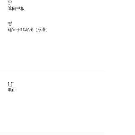

遮阳甲板

适宜于非深浅（浮潜）

毛巾