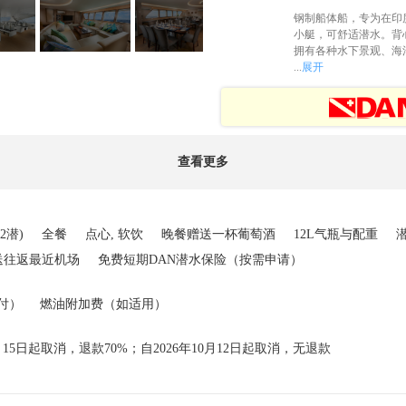
钢制船体船，专为在印
小艇，可舒适潜水。背
拥有各种水下景观、海
...
展开
查看更多
2潜)
全餐
点心, 软饮
晚餐赠送一杯葡萄酒
12L气瓶与配重
送往返最近机场
免费短期DAN潜水保险（按需申请）
预付）
燃油附加费（如适用）
月15日起取消，退款70%；自2026年10月12日起取消，无退款