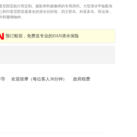
度尼西亚航行而定制。摄影师和摄像师的专用房间。大型潜水甲板配有
心和印度尼西亚最著名的潜水目的地，四王群岛、科莫多岛、班达海，
洋和珊瑚物种。
预订船宿，免费送专业的DAN潜水保险
潜导
欢迎按摩（每位客人30分钟）
政府税费