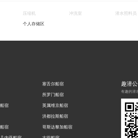
压缩机
冲洗室
潜水照料员
个人存储区
趣潜公
塞舌尔船宿
有趣的潜
所罗门船宿
船宿
英属维京船宿
洪都拉斯船宿
船宿
哥斯达黎加船宿
几内亚船宿
古巴船宿