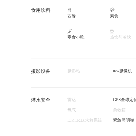
食用饮料


西餐
素食


零食小吃
热饮与冷饮
摄影设备
摄影站
u/w摄像机
潜水安全
雷达
GPS全球定
氧气
急救箱
E.P.I.R.B.求救系统
紧急照明弹