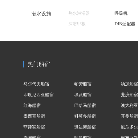
潜水设施
热水淋浴器
呼吸机
深潜甲板
DIN适配器
热门船宿
马尔代夫船宿
帕劳船宿
汤加船宿
印度尼西亚船宿
埃及船宿
斐济船宿
红海船宿
巴哈马船宿
澳大利亚
墨西哥船宿
科莫多船宿
开曼船宿
菲律宾船宿
班达海船宿
厄瓜多尔
泰国船宿
阿曼船宿
巴布亚新