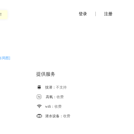
登录
注册
！
布局图]
提供服务

技潜：
不支持

高氧：
收费

wifi：
收费

潜水设备：
收费