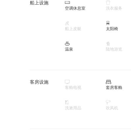
船上设施


空调休息室
洗衣服务


船上皮艇
太阳椅


温泉
陆地游览
客房设施


客舱电视
套房客舱


洗漱用品
吹风机