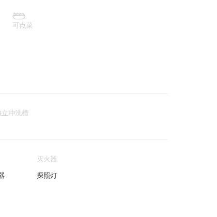

可点菜
独立冲洗槽
灭火器
器
探照灯