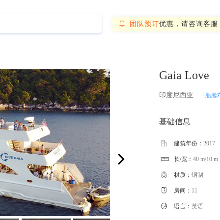
团队预订
优惠，请咨询客服

Gaia Love
印度尼西亚
[船舱
基础信息

建筑年份：
2017
长/宽：
40 m/10 m


材质：
钢制

房间：
11

语言：
英语