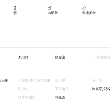



酒
自助餐
当地美食
充电站
摄影桌
u/w摄像机
位系统
无线电VHF/DSC/SSB
救生艇
救生衣
测深仪
卫星电话
舱底泵报警
烟雾探测器
救生圈