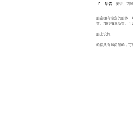

语言：
英语、西
船宿拥有稳定的船体，
鲨、加拉帕戈斯鲨。可
船上设施
船宿共有10间船舱，可容