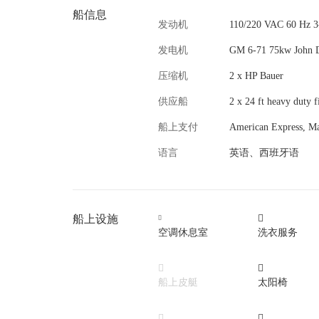
船信息
发动机
110/220 VAC 60 Hz 
发电机
GM 6-71 75kw John D
压缩机
2 x HP Bauer
供应船
2 х 24 ft heavy duty f
船上支付
American Express, Mas
语言
英语、西班牙语
船上设施


空调休息室
洗衣服务


船上皮艇
太阳椅

