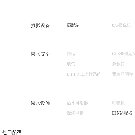
摄影设备
摄影站
u/w摄像机
潜水安全
雷达
GPS全球定
氧气
急救箱
E.P.I.R.B.求救系统
紧急照明弹
潜水设施
热水淋浴器
呼吸机
深潜甲板
DIN适配器
热门船宿