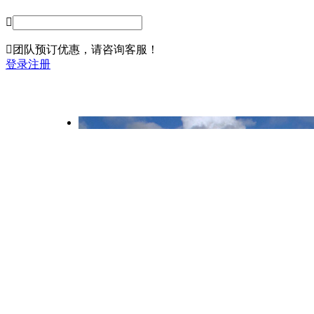


团队预订
优惠，请咨询客服！
登录
注册