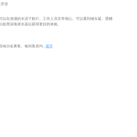
班牙语
可以在汹涌的水况下航行。工作人员非常细心。可以看到锤头鲨、黑鳍
以租用深海潜水器以获得更好的体验。
纳20名乘客。每间客房均...
展开