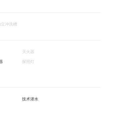
独立冲洗槽
灭火器
器
探照灯
技术潜水