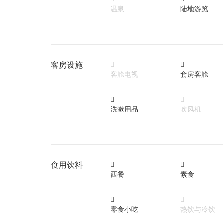
温泉
陆地游览
客房设施


客舱电视
套房客舱


洗漱用品
吹风机
食用饮料


西餐
素食


零食小吃
热饮与冷饮