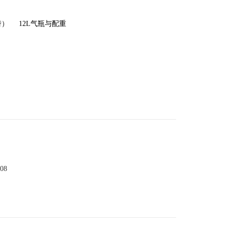
潜）
12L气瓶与配重
008