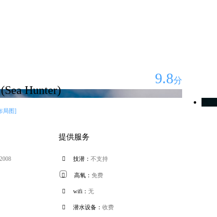
9.8
分
ea Hunter)
布局图]
提供服务
 2008

技潜：
不支持

高氧：
免费

wifi：
无

潜水设备：
收费