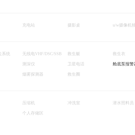
充电站
摄影桌
u/w摄像机
位系统
无线电VHF/DSC/SSB
救生艇
救生衣
测深仪
卫星电话
舱底泵报警
烟雾探测器
救生圈
压缩机
冲洗室
潜水照料员
个人存储区