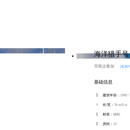
海洋猎手号 (S
哥斯达黎加
[船舱
基础信息

建筑年份：
1980 /
长/宽：
36 m/8 m


材质：
钢制

房间：
10