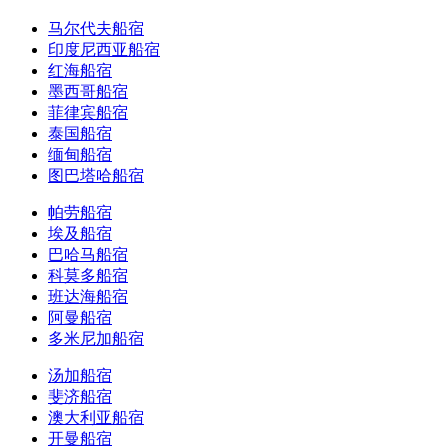
马尔代夫船宿
印度尼西亚船宿
红海船宿
墨西哥船宿
菲律宾船宿
泰国船宿
缅甸船宿
图巴塔哈船宿
帕劳船宿
埃及船宿
巴哈马船宿
科莫多船宿
班达海船宿
阿曼船宿
多米尼加船宿
汤加船宿
斐济船宿
澳大利亚船宿
开曼船宿