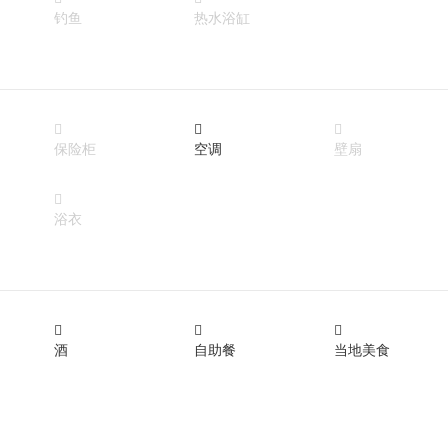
钓鱼
热水浴缸



保险柜
空调
壁扇

浴衣



酒
自助餐
当地美食