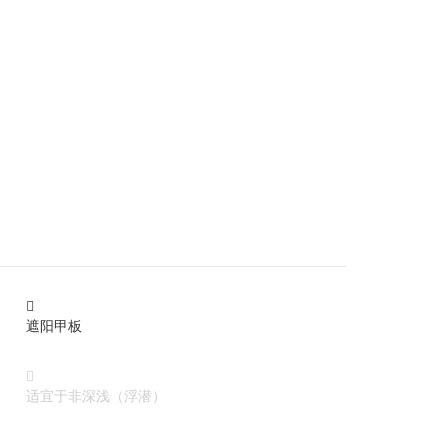

遮阳甲板

适宜于非深浅（浮潜）