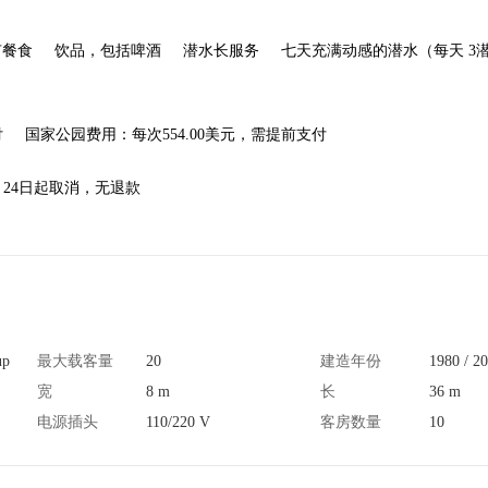
有餐食
饮品，包括啤酒
潜水长服务
七天充满动感的潜水（每天 3
付
国家公园费用：每次554.00美元，需提前支付
月24日起取消，无退款
up
最大载客量
20
建造年份
1980 / 2
宽
8 m
长
36 m
电源插头
110/220 V
客房数量
10