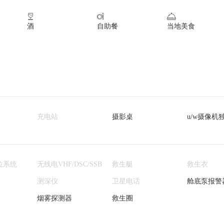



酒
自助餐
当地美食
充电站
摄影桌
u/w摄像机
位系统
无线电VHF/DSC/SSB
救生艇
救生衣
测深仪
卫星电话
舱底泵报警
烟雾探测器
救生圈