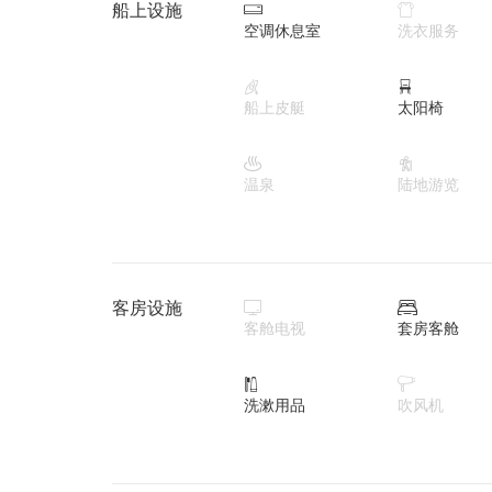
船上设施


空调休息室
洗衣服务


船上皮艇
太阳椅


温泉
陆地游览
客房设施


客舱电视
套房客舱


洗漱用品
吹风机