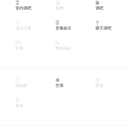



室内酒吧
按摩
酒吧



适合儿童
音像娱乐
露天酒吧


钓鱼
热水浴缸



保险柜
空调
壁扇

浴衣