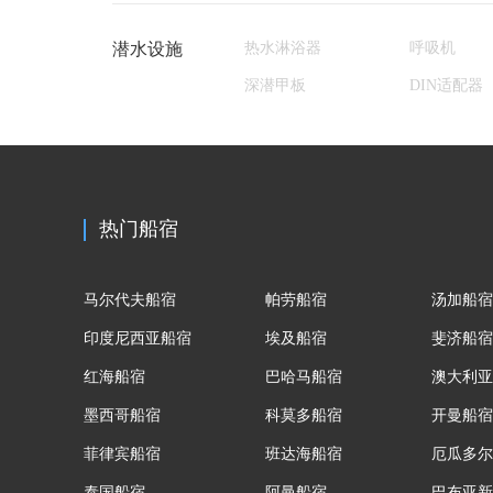
潜水设施
热水淋浴器
呼吸机
深潜甲板
DIN适配器
热门船宿
马尔代夫船宿
帕劳船宿
汤加船宿
印度尼西亚船宿
埃及船宿
斐济船宿
红海船宿
巴哈马船宿
澳大利亚
墨西哥船宿
科莫多船宿
开曼船宿
菲律宾船宿
班达海船宿
厄瓜多尔
泰国船宿
阿曼船宿
巴布亚新