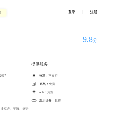
登录
注册
！
9.8
分
提供服务
 2017

技潜：
不支持

高氧：
免费

wifi：
免费

潜水设备：
收费
、捷克语、英语、德语