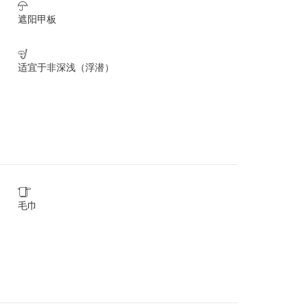

遮阳甲板

适宜于非深浅（浮潜）

毛巾