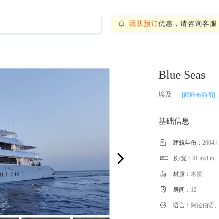
团队预订
优惠，请咨询客服

Blue Seas
埃及
[船舱布局图]
基础信息

建筑年份：
2004 /
长/宽：
41 m/8 m


材质：
木质

房间：
12

语言：
阿拉伯语