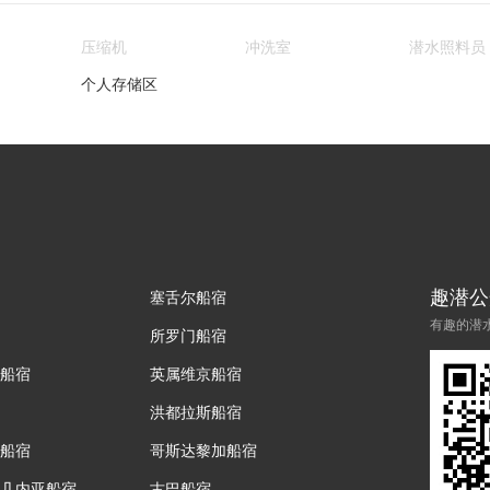
压缩机
冲洗室
潜水照料员
个人存储区
趣潜公
塞舌尔船宿
有趣的潜
所罗门船宿
船宿
英属维京船宿
洪都拉斯船宿
船宿
哥斯达黎加船宿
几内亚船宿
古巴船宿