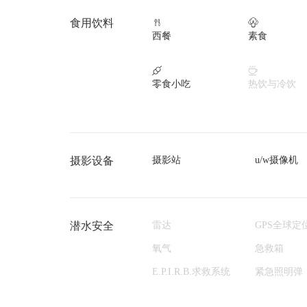
食用饮料


西餐
素食


零食小吃
热饮与冷饮
摄影设备
摄影站
u/w摄像机
潜水安全
雷达
GPS全球定
氧气
急救箱
E.P.I.R.B.求救系统
紧急照明弹