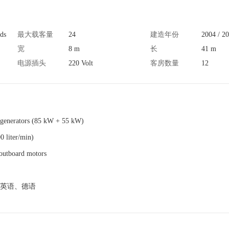
ds
最大载客量
24
建造年份
2004 / 2
宽
8 m
长
41 m
电源插头
220 Volt
客房数量
12
l generators (85 kW + 55 kW)
0 liter/min)
 outboard motors
英语、德语