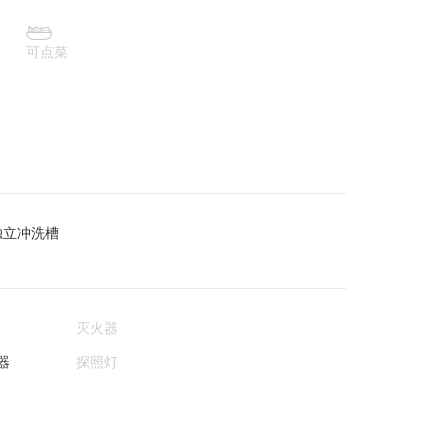

可点菜
独立冲洗槽
灭火器
器
探照灯