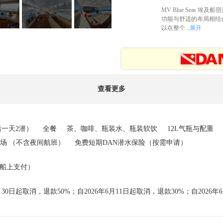
MV Blue Seas
功能与舒适的布局相结合
以在整个...
展开
查看更多
后一天2潜）
全餐
茶、咖啡、瓶装水、瓶装软饮
12L气瓶与配重
地机场 （不含夜间航班）
免费短期DAN潜水保险（按需申请）
（船上支付）
30日起取消，退款50%；自2026年6月11日起取消，退款30%；自2026