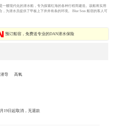
 埃及船宿是一艘现代化的潜水船，专为探索红海的各种行程而建造。该船将实用
，为潜水员提供了甲板上下井井有条的环境。 Blue Seas 船宿的客人可
预订船宿，免费送专业的DAN潜水保险
潜导
高氧
年6月19日起取消，无退款