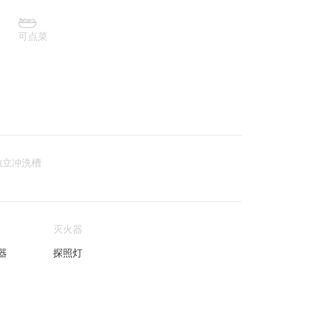

可点菜
独立冲洗槽
灭火器
器
探照灯