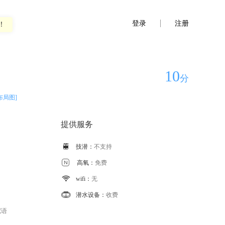
登录
注册
！
10
分
布局图]
提供服务

技潜：
不支持

高氧：
免费

wifi：
无

潜水设备：
收费
尼语