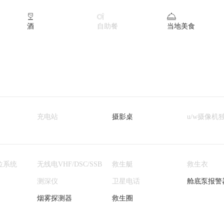



酒
自助餐
当地美食
充电站
摄影桌
u/w摄像机
位系统
无线电VHF/DSC/SSB
救生艇
救生衣
测深仪
卫星电话
舱底泵报警
烟雾探测器
救生圈