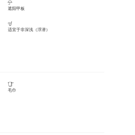

遮阳甲板

适宜于非深浅（浮潜）

毛巾