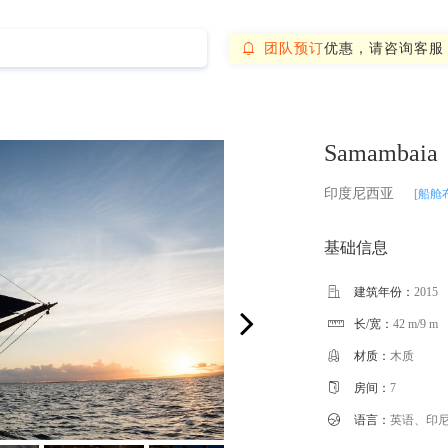
团队预订
优惠，请咨询客服

Samambaia
印度尼西亚
[船舱
基础信息

建筑年份：
2015
长/宽：
42 m/9 m


材质：
木质

房间：
7

语言：
英语、印