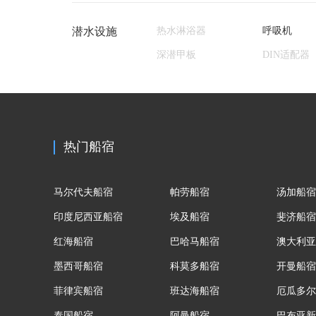
潜水设施
热水淋浴器
呼吸机
深潜甲板
DIN适配器
热门船宿
马尔代夫船宿
帕劳船宿
汤加船宿
印度尼西亚船宿
埃及船宿
斐济船宿
红海船宿
巴哈马船宿
澳大利亚
墨西哥船宿
科莫多船宿
开曼船宿
菲律宾船宿
班达海船宿
厄瓜多尔
泰国船宿
阿曼船宿
巴布亚新