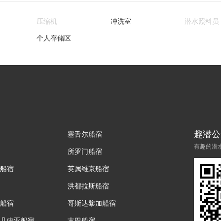
压缩机
冲洗室
潜水照料员
个人存储区
趣潜公
塞舌尔船宿
有趣的潜
所罗门船宿
船宿
英属维京船宿
洪都拉斯船宿
船宿
哥斯达黎加船宿
几内亚船宿
古巴船宿