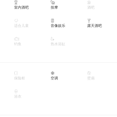



室内酒吧
按摩
酒吧



适合儿童
音像娱乐
露天酒吧


钓鱼
热水浴缸



保险柜
空调
壁扇

浴衣