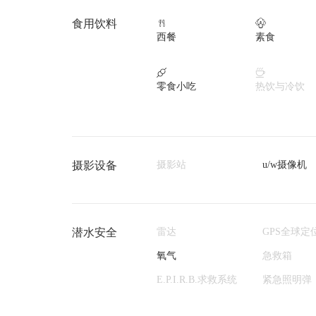
食用饮料


西餐
素食


零食小吃
热饮与冷饮
摄影设备
摄影站
u/w摄像机
潜水安全
雷达
GPS全球定
氧气
急救箱
E.P.I.R.B.求救系统
紧急照明弹