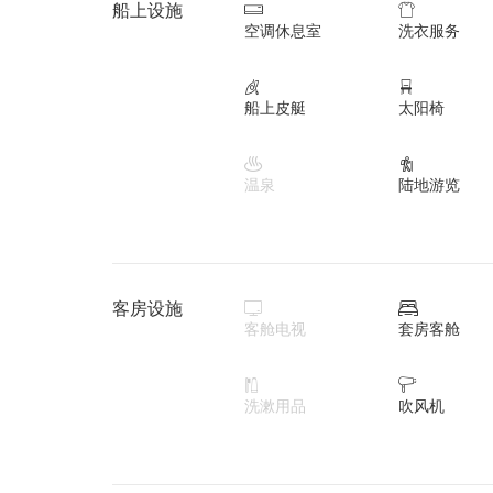
船上设施


空调休息室
洗衣服务


船上皮艇
太阳椅


温泉
陆地游览
客房设施


客舱电视
套房客舱


洗漱用品
吹风机