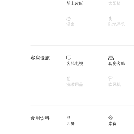
船上皮艇
太阳椅


温泉
陆地游览
客房设施


客舱电视
套房客舱


洗漱用品
吹风机
食用饮料


西餐
素食