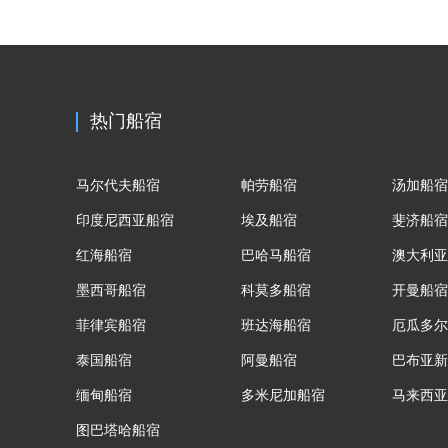
热门船宿
马尔代夫船宿
帕劳船宿
汤加船宿
印度尼西亚船宿
埃及船宿
斐济船宿
红海船宿
巴哈马船宿
澳大利亚
墨西哥船宿
科莫多船宿
开曼船宿
菲律宾船宿
班达海船宿
厄瓜多尔
泰国船宿
阿曼船宿
巴布亚新
缅甸船宿
多米尼加船宿
马来西亚
图巴塔哈船宿