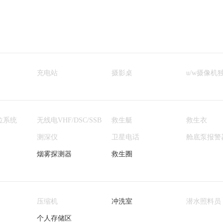
充电站
摄影桌
u/w摄像机
位系统
无线电VHF/DSC/SSB
救生艇
救生衣
测深仪
卫星电话
舱底泵报警
烟雾探测器
救生圈
压缩机
冲洗室
潜水照料员
个人存储区