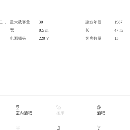
Discovery Fleet Dive Cruise
最大载客量
30
建造年份
1987
宽
8.5 m
长
47 m
电源插头
220 V
客房数量
13



室内酒吧
按摩
酒吧


