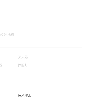
独立冲洗槽
灭火器
器
探照灯
技术潜水