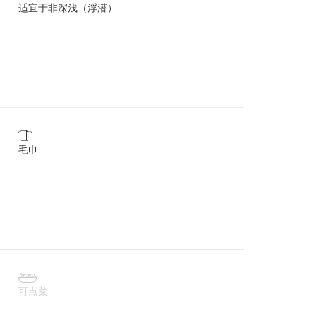
适宜于非深浅（浮潜）

毛巾

可点菜