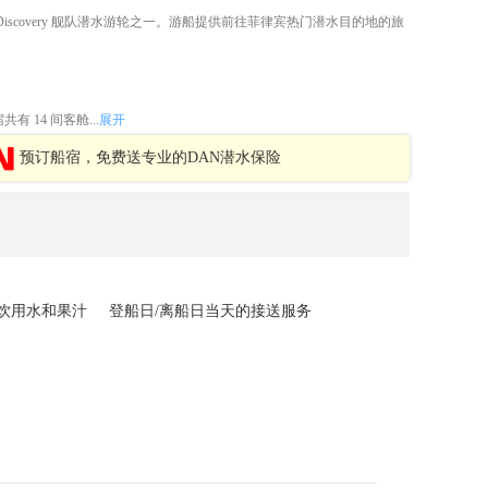
nture 是 Discovery 舰队潜水游轮之一。游船提供前往菲律宾热门潜水目的地的旅
 船宿共有 14 间客舱...
展开
预订船宿，免费送专业的DAN潜水保险
饮用水和果汁
登船日/离船日当天的接送服务