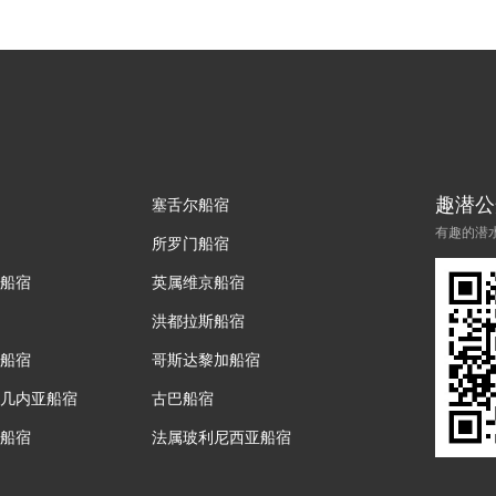
趣潜公
塞舌尔船宿
有趣的潜
所罗门船宿
船宿
英属维京船宿
洪都拉斯船宿
船宿
哥斯达黎加船宿
几内亚船宿
古巴船宿
船宿
法属玻利尼西亚船宿