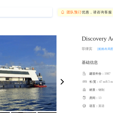
团队预订
优惠，请咨询客服

Discovery Ad
菲律宾
[船舱布局图
基础信息

建筑年份：
1987
长/宽：
47 m/8.5 m


材质：
钢制

房间：
13

语言：
英语