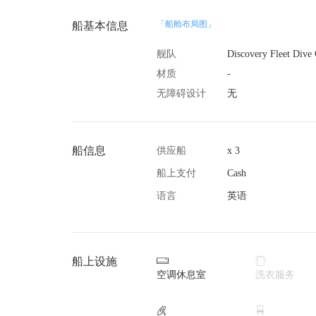
「船舱布局图」
船基本信息
舰队
材质
-
无障碍设计
无
船信息
供应船
x 3
船上支付
Cash
语言
英语
船上设施


空调休息室
洗衣服务

