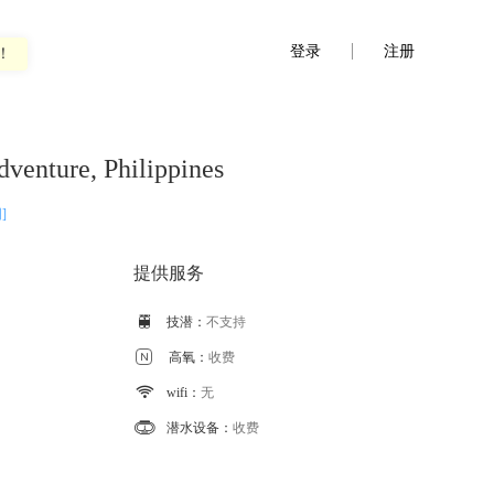
登录
注册
！
venture, Philippines
]
提供服务

技潜：
不支持

高氧：
收费

wifi：
无

潜水设备：
收费