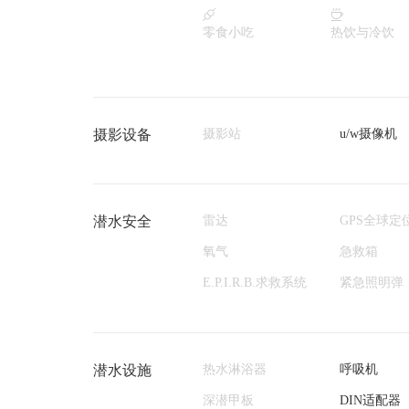


零食小吃
热饮与冷饮
摄影设备
摄影站
u/w摄像机
潜水安全
雷达
GPS全球定
氧气
急救箱
E.P.I.R.B.求救系统
紧急照明弹
潜水设施
热水淋浴器
呼吸机
深潜甲板
DIN适配器