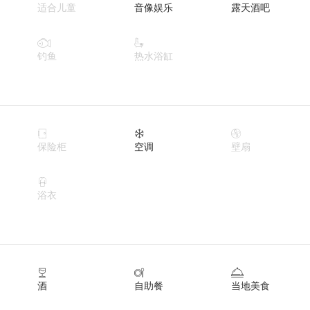
适合儿童
音像娱乐
露天酒吧


钓鱼
热水浴缸



保险柜
空调
壁扇

浴衣



酒
自助餐
当地美食